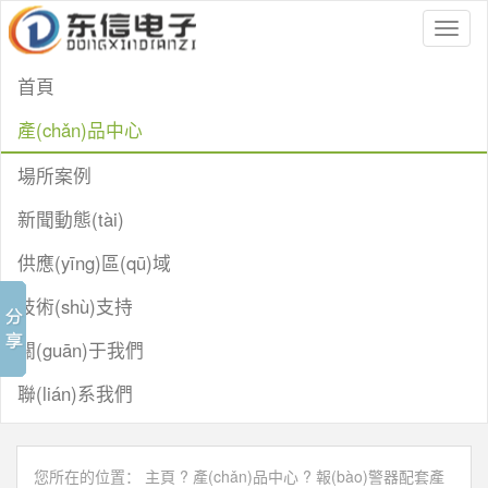
Toggl
naviga
首頁
產(chǎn)品中心
場所案例
新聞動態(tài)
供應(yīng)區(qū)域
技術(shù)支持
關(guān)于我們
聯(lián)系我們
您所在的位置：
主頁
?
產(chǎn)品中心
?
報(bào)警器配套產