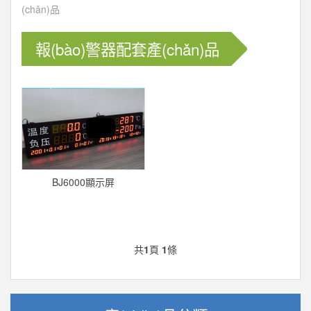
(chǎn)品
報(bào)警器配套產(chǎn)品
BJ6000顯示屏
共
1
頁
1
條