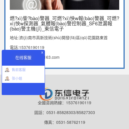
燃?xì)鈭?bào)警器_可燃?xì)怏w報(bào)警器_可燃?
xì)怏w探測器_氣體報(bào)警控制器_SF6泄漏報
(bào)警主機(jī)_東信電子
地址:濟(jì)南市高新技術(shù)開發(fā)區(qū)花園路東首
電話:15376190119
x
郵箱：sddx0001@163.com
在线客服
售前客服
张小姐
全國咨詢熱線：15376190119
固話：0531-85828303/85827303
傳真：0531-58762119