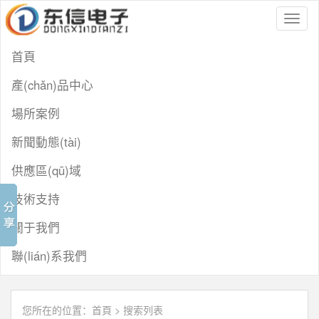
Toggl
naviga
首頁
產(chǎn)品中心
場所案例
新聞動態(tài)
供應區(qū)域
技術支持
關于我們
聯(lián)系我們
您所在的位置：
首頁
> 搜索列表