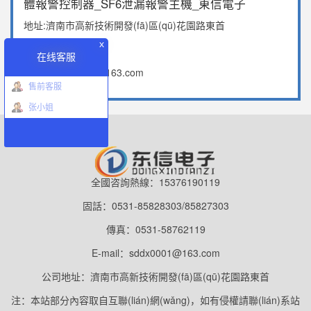
體報警控制器_SF6泄漏報警主機_東信電子
地址:濟南市高新技術開發(fā)區(qū)花園路東首
x
電話:15376190119
在线客服
郵箱：sddx0001@163.com
售前客服
张小姐
全國咨詢熱線：15376190119
固話：0531-85828303/85827303
傳真：0531-58762119
E-mail：sddx0001@163.com
公司地址：濟南市高新技術開發(fā)區(qū)花園路東首
注：本站部分內容取自互聯(lián)網(wǎng)，如有侵權請聯(lián)系站