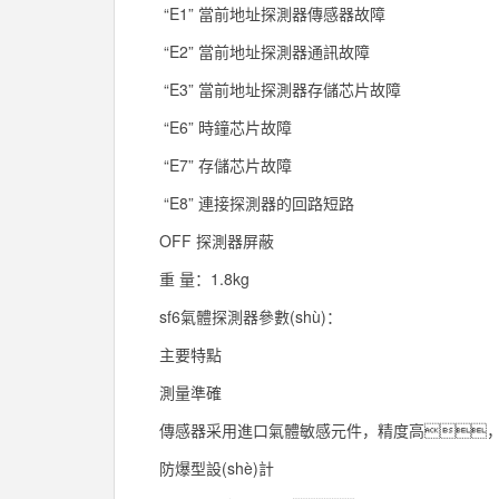
“E1” 當前地址探測器傳感器故障
“E2” 當前地址探測器通訊故障
“E3” 當前地址探測器存儲芯片故障
“E6” 時鐘芯片故障
“E7” 存儲芯片故障
“E8” 連接探測器的回路短路
OFF 探測器屏蔽
重 量：1.8kg
sf6氣體探測器參數(shù)：
主要特點
測量準確
傳感器采用進口氣體敏感元件，精度高
防爆型設(shè)計