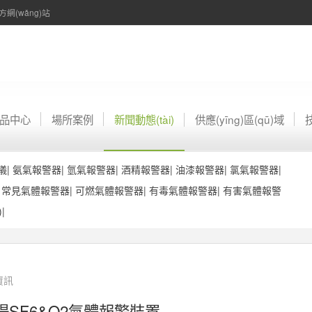
網(wǎng)站
n)品中心
場所案例
新聞動態(tài)
供應(yīng)區(qū)域
儀
|
氨氣報警器
|
氫氣報警器
|
酒精報警器
|
油漆報警器
|
氯氣報警器
|
|
常見氣體報警器
|
可燃氣體報警器
|
有毒氣體報警器
|
有害氣體報警
)
|
資訊
場SF6&O2氣體報警裝置