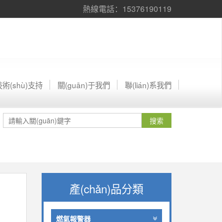
熱線電話：15376190119
技術(shù)支持
關(guān)于我們
聯(lián)系我們
產(chǎn)品分類
燃氣報警器