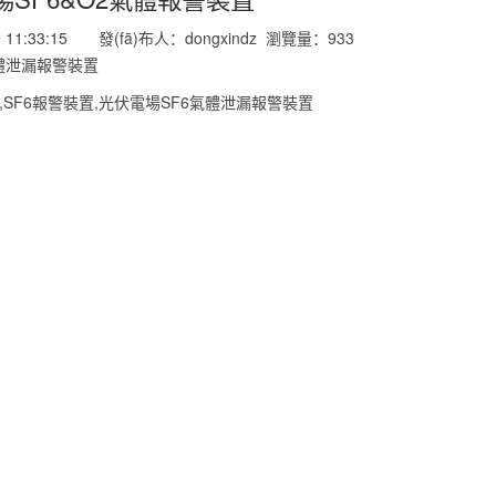
0 11:33:15 發(fā)布人：dongxindz 瀏覽量：
933
氣體泄漏報警裝置
,SF6報警裝置,光伏電場SF6氣體泄漏報警裝置