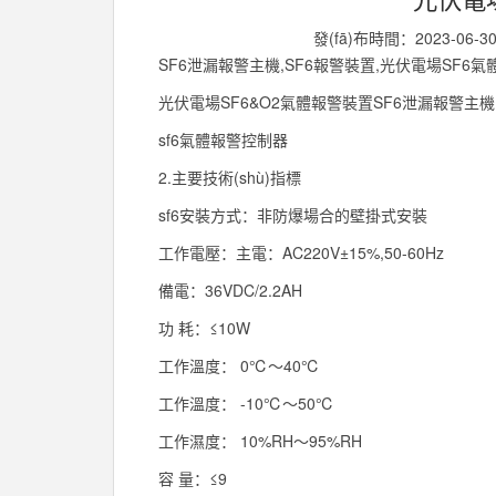
發(fā)布時間：2023-06-3
SF6泄漏報警主機,SF6報警裝置,光伏電場SF6
光伏電場SF6&O2氣體報警裝置SF6泄漏報警主機
sf6氣體報警控制器
2.主要技術(shù)指標
sf6安裝方式：非防爆場合的壁掛式安裝
工作電壓：主電：AC220V±15%,50-60Hz
備電：36VDC/2.2AH
功 耗：≤10W
工作溫度： 0℃～40℃
工作溫度： -10℃～50℃
工作濕度： 10%RH～95%RH
容 量：≤9