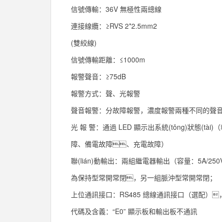
信號傳輸：36V 無極性兩總線
連接線纜：≥RVS 2*2.5mm2
(雙絞線)
信號傳輸距離：≤1000m
報警聲音：≥75dB
報警方式：聲、光報警
聲音報警：分故障報警，濃度報警兩種不同的聲
光 報 警：通過 LED 顯示出系統(tǒng)狀態(t
障、備電故障、充電故障）
聯(lián)動輸出：兩組繼電器輸出（容量：5A/250V
為保持型常開常閉，另一組脈沖型常開常閉；
上位通訊接口：RS485 總線通訊接口（選配），支持 
代碼及含義：“E0” 顯示板和輸出板不通訊