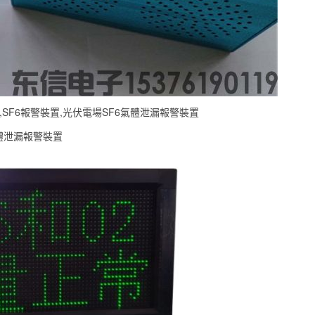
,SF6報警裝置,光伏電場SF6氣體泄漏報警裝置
氣體泄漏報警裝置