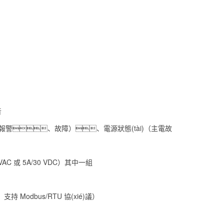
音
ài)（報警、故障）、電源狀態(tài)（主電故
AC 或 5A/30 VDC）其中一組
Modbus/RTU 協(xié)議）