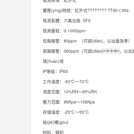
檢測原理：紅外式
響應(yīng)時間：紅外式???????? ?T90＜90s
檢測氣體：六氟化硫 SF6
檢測量程：0-1000ppm
低報報警：80ppm （可調(diào)，以出廠為準）
高報報警：260ppm（可調(diào)，以
環(huán)境
IP等級：IP65
工作溫度：-40℃～70℃
濕度范圍：10%RH～95%RH
壓力范圍：86Kpa～106Kpa
存儲溫度：-25℃～55℃
結(jié)構(gòu)
材料：鑄鋁