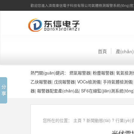
歡迎您進入濟南東信電子科技有限公司氣體檢測報警系統(tǒng)官方
首頁
產(chǎ
熱門關(guān)鍵詞：
燃氣報警器
|
粉塵報警器
|
氧氣檢測
乙炔報警器
|
戊烷報警器
|
VOCs檢測儀
|
手持氣體檢測儀
器
|
報警器配套產(chǎn)品
|
SF6在線監(jiān)測系統(tǒng
您所在的位置：
主頁
?
新聞動態(tài)
?
行業(yè)
光伏電