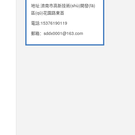
地址:濟南市高新技術(shù)開發(fā)
區(qū)花園路東首
電話:15376190119
郵箱：sddx0001@163.com