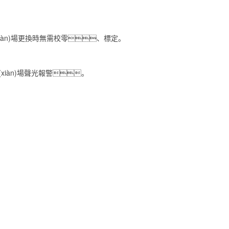
。
(xiàn)場更換時無需校零、標定。
xiàn)場聲光報警。