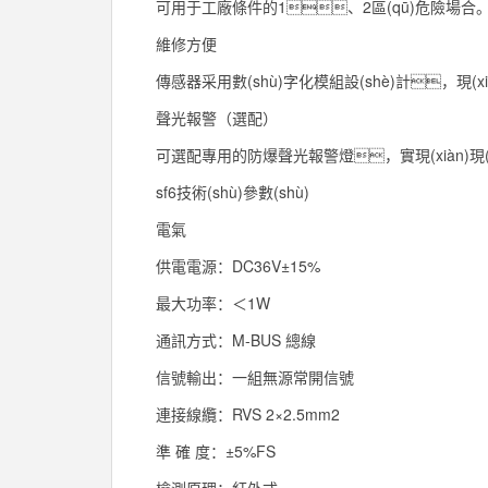
可用于工廠條件的1、2區(qū)危險場合
維修方便
傳感器采用數(shù)字化模組設(shè)計，現
聲光報警（選配）
可選配專用的防爆聲光報警燈，實現(xiàn)現(
sf6技術(shù)參數(shù)
電氣
供電電源：DC36V±15%
最大功率：＜1W
通訊方式：M-BUS 總線
信號輸出：一組無源常開信號
連接線纜：RVS 2×2.5mm2
準 確 度：±5%FS