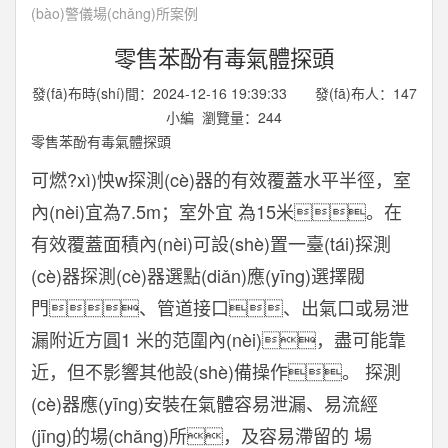
(bào)警儀場(chǎng)所案例
零售苯酚有毒氣體探頭
發(fā)布時(shí)間：2024-12-16 19:39:33 發(fā)布人：147
小編 瀏覽量：
244
零售苯酚有毒氣體探頭
可燃?xì)怏w探測(cè)器的有效覆蓋水平半徑，室
內(nèi)宜為7.5m；室外宜 為15米。在
有效覆蓋面積內(nèi)可設(shè)置一臺(tái)探測
(cè)器探測(cè)器選點(diǎn)應(yīng)選擇閥
門、管道接口、出氣口或易泄
漏附近方圓1 米的范圍內(nèi)，盡可能靠
近，但不影響其他設(shè)備操作。 探測
(cè)器應(yīng)安裝在氣體容易泄漏、易流經
(jīng)的場(chǎng)所，及容易滯留的 場