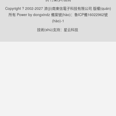
Copyright ? 2002-2027 濟(jì)南東信電子科技有限公司 版權(quán)
所有 Power by dongxindz 備案號(hào)：
魯ICP備16022962號
(hào)-1
技術(shù)支持：星云科技