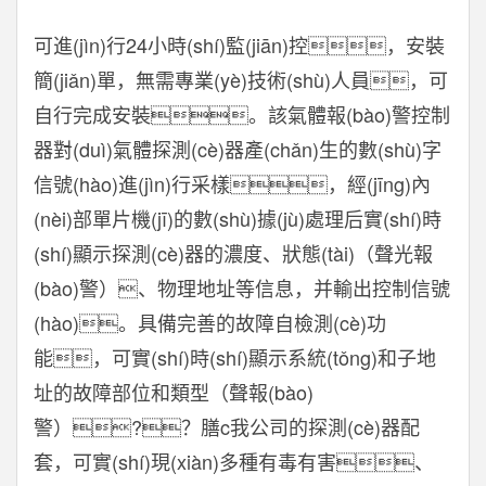
可進(jìn)行24小時(shí)監(jiān)控，安裝
簡(jiǎn)單，無需專業(yè)技術(shù)人員，可
自行完成安裝。該氣體報(bào)警控制
器對(duì)氣體探測(cè)器產(chǎn)生的數(shù)字
信號(hào)進(jìn)行采樣，經(jīng)內
(nèi)部單片機(jī)的數(shù)據(jù)處理后實(shí)時
(shí)顯示探測(cè)器的濃度、狀態(tài)（聲光報
(bào)警）、物理地址等信息，并輸出控制信號
(hào)。具備完善的故障自檢測(cè)功
能，可實(shí)時(shí)顯示系統(tǒng)和子地
址的故障部位和類型（聲報(bào)
警）?？膳c我公司的探測(cè)器配
套，可實(shí)現(xiàn)多種有毒有害、