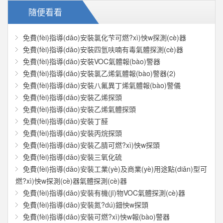
隨便看看
免費(fèi)指導(dǎo)安裝氯化芐可燃?xì)怏w探測(cè)器
免費(fèi)指導(dǎo)安裝四氫呋喃有毒氣體探測(cè)器
免費(fèi)指導(dǎo)安裝VOC氣體報(bào)警器
免費(fèi)指導(dǎo)安裝氯乙烯氣體報(bào)警器(2)
免費(fèi)指導(dǎo)安裝八氟異丁烯氣體報(bào)警儀
免費(fèi)指導(dǎo)安裝乙烯探頭
免費(fèi)指導(dǎo)安裝乙烯氣體探頭
免費(fèi)指導(dǎo)安裝丁醛
免費(fèi)指導(dǎo)安裝丙烷探頭
免費(fèi)指導(dǎo)安裝乙腈可燃?xì)怏w探頭
免費(fèi)指導(dǎo)安裝三氧化硫
免費(fèi)指導(dǎo)安裝工業(yè)及商業(yè)用途點(diǎn)型可
燃?xì)怏w探測(cè)器氣體探測(cè)器
免費(fèi)指導(dǎo)安裝有機(jī)物VOC氣體探測(cè)器
免費(fèi)指導(dǎo)安裝氮?dú)鈿怏w探頭
免費(fèi)指導(dǎo)安裝可燃?xì)怏w報(bào)警器