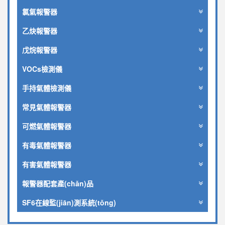
氯氣報警器
乙炔報警器
戊烷報警器
VOCs檢測儀
手持氣體檢測儀
常見氣體報警器
可燃氣體報警器
有毒氣體報警器
有害氣體報警器
報警器配套產(chǎn)品
SF6在線監(jiān)測系統(tǒng)