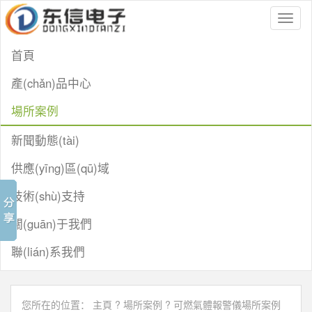
Toggl
naviga
首頁
產(chǎn)品中心
場所案例
新聞動態(tài)
供應(yīng)區(qū)域
技術(shù)支持
關(guān)于我們
聯(lián)系我們
您所在的位置：
主頁
?
場所案例
?
可燃氣體報警儀場所案例