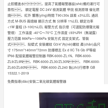
止腔體進水，提高了氣體報警器設(shè)備的運行可
靠性。 額定電壓 DC 24V 檢測氣體 甲烷 檢測原理 催化燃
燒、紅外 響應(yīng)時間 T90≤30s 誤差 ±3%LEL 通訊
方式 M-BUS 兩總線 顯示方式 無 分辨率 1%LEL 額定功率
<1W 量程 (3-100)%LEL 報警方式 指示燈（可選配防爆聲光報
警燈） 工作溫度 -40°C～70°C 工作濕度 ≤93%RH（無凝露）
壓力范圍 86kPa～106kPa 安裝方式 固定支架式、管裝
式、貼壁式 安裝螺紋 G3/4'’內(nèi)螺紋 產(chǎn)品尺
寸 175mm*140mm*72mm 防爆標志 Ex d IIC T6 Gb IP等級
IP66 配接氣體報警控制器 RBK-6000-ZL1N、RBK-6000-
ZL9/ZL9N、RBK-6000-ZL30/ZL30N、 RBK-6000-
ZL60/ZL60N、 RBK-6000-ZL240 執(zhí)行標準 GB
15322.1-2019
免費指導(dǎo)安裝二氧化碳氣體報警器