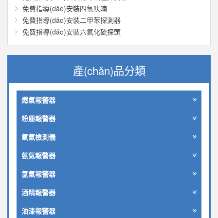
免費指導(dǎo)安裝四氫呋喃
免費指導(dǎo)安裝二甲苯探測器
免費指導(dǎo)安裝六氟化硫探頭
產(chǎn)品分類
燃氣報警器
粉塵報警器
氧氣檢測儀
氨氣報警器
氫氣報警器
酒精報警器
油漆報警器